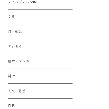
リトルプレス/ZINE
文芸
詩・短歌
エッセイ
絵本・マンガ
料理
人文・思想
日記