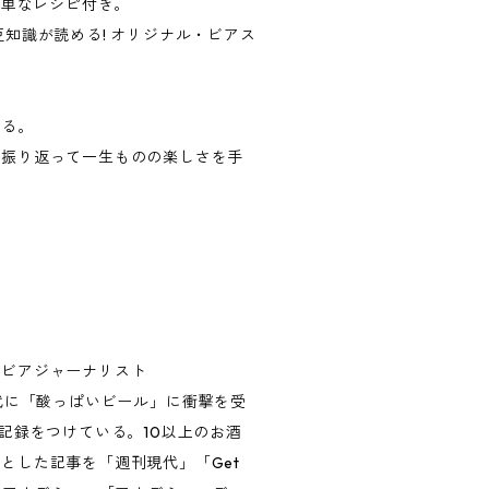
簡単なレシピ付き。
知識が読める! オリジナル・ビアス
なる。
、振り返って一生ものの楽しさを手
／ビアジャーナリスト
代に「酸っぱいビール」に衝撃を受
記録をつけている。10以上のお酒
とした記事を「週刊現代」「Get