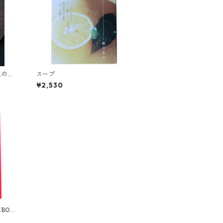
人のア
スープ
¥2,530
KBOO