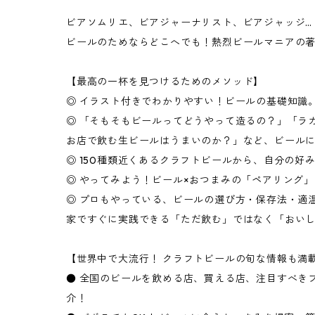
ビアソムリエ、ビアジャーナリスト、ビアジャッジ…
ビールのためならどこへでも！熱烈ビールマニアの
【最高の一杯を見つけるためのメソッド】
◎ イラスト付きでわかりやすい！ビールの基礎知識
◎ 「そもそもビールってどうやって造るの？」「ラ
お店で飲む生ビールはうまいのか？」など、ビール
◎ 150種類近くあるクラフトビールから、自分の好
◎ やってみよう！ビール×おつまみの「ペアリング」
◎ プロもやっている、ビールの選び方・保存法・適
家ですぐに実践できる「ただ飲む」ではなく「おい
【世界中で大流行！ クラフトビールの旬な情報も満
● 全国のビールを飲める店、買える店、注目すべき
介！