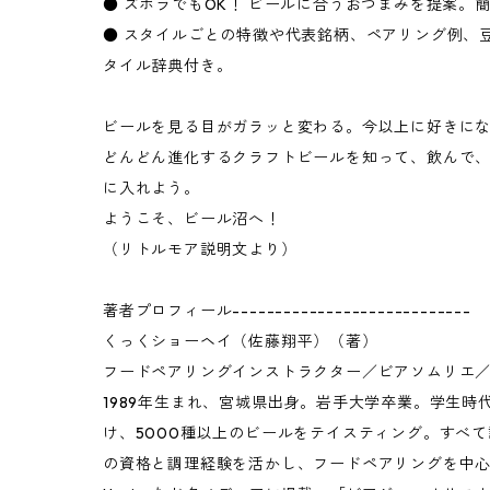
● ズボラでもOK！ ビールに合うおつまみを提案。
● スタイルごとの特徴や代表銘柄、ペアリング例、豆
タイル辞典付き。
ビールを見る目がガラッと変わる。今以上に好きに
どんどん進化するクラフトビールを知って、飲んで
に入れよう。
ようこそ、ビール沼へ！
（リトルモア説明文より）
著者プロフィール----------------------------
くっくショーヘイ（佐藤翔平）（著）
フードペアリングインストラクター／ビアソムリエ
1989年生まれ、宮城県出身。岩手大学卒業。学生時
け、5000種以上のビールをテイスティング。すべて
の資格と調理経験を活かし、フードペアリングを中心