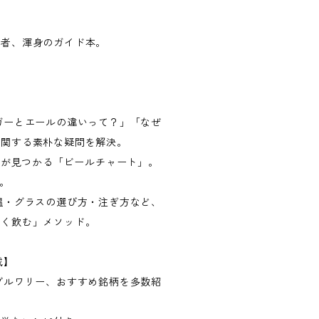
著者、渾身のガイド本。
。
ガーとエールの違いって？」「なぜ
に関する素朴な疑問を解決。
みが見つかる「ビールチャート」。
。
温・グラスの選び方・注ぎ方など、
しく飲む」メソッド。
載】
ブルワリー、おすすめ銘柄を多数紹