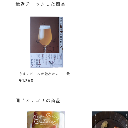
最近チェックした商品
うまいビールが飲みたい！ 最
高の一杯を見つけるためのメソ
¥1,760
ッド
同じカテゴリの商品