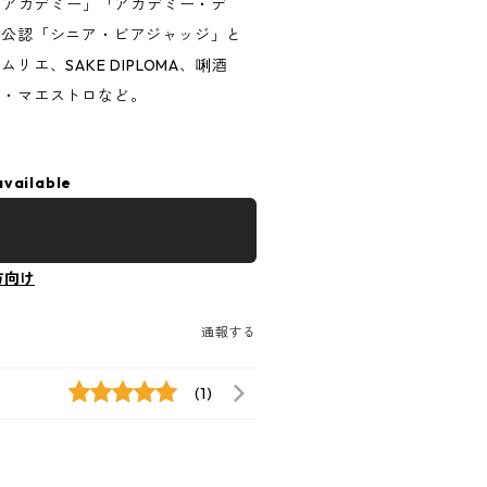
トアカデミー」「アカデミー・デ
会公認「シニア・ビアジャッジ」と
、SAKE DIPLOMA、唎酒
ラ・マエストロなど。
available
方向け
通報する
(1)