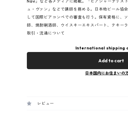
Navi」など各メディアに掲載。「ビアジャーナリス
ュ・ヴァン」などで講師を務める。日本地ビール協
して国際ビアコンペでの審査も行う。保有資格に、ソムリエ
師、焼酎唎酒師、ウイスキーエキスパート、テキー
取引・流通について
International shipping 
Add to cart
日本国内にお住まいの
レビュー