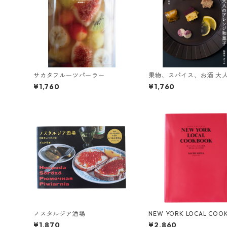
サカタフルーツパーラー
果物、スパイス、お酒 大
レンジ和菓子
¥1,760
¥1,760
ノスタルジア酒場
NEW YORK LOCAL COO
K
¥1,870
¥2,860