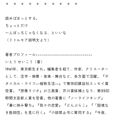
＊ ＊ ＊ ＊ ＊ ＊ ＊ ＊ ＊ ＊
読めばほっとする。
ちょっとだけ
一人ぼっちじゃなくなる、といいな
（リトルモア説明文より）
著者プロフィール----------------------------
いとう せいこう（著）
1961年、東京都生まれ。編集者を経て、作家、クリエーター
として、活字・映像・音楽・舞台など、多方面で活躍。『ボ
タニカル・ライフ―植物生活―』で第15回講談社エッセイ賞
受賞。『想像ラジオ』が三島賞、芥川賞候補となり、第35回
野間文芸新人賞を受賞。他の著書に『ノーライフキング』
『鼻に挟み撃ち』『我々の恋愛』『どんぶらこ』『「国境な
き医師団」を見に行く』『小説禁止令に賛同する』『今夜、