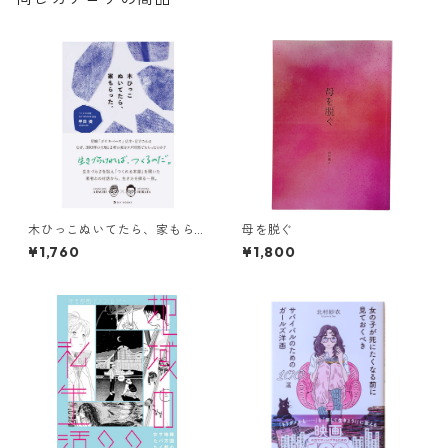
木ひっこぬいてたら、家もら
母を脱ぐ
った。
¥1,760
¥1,800