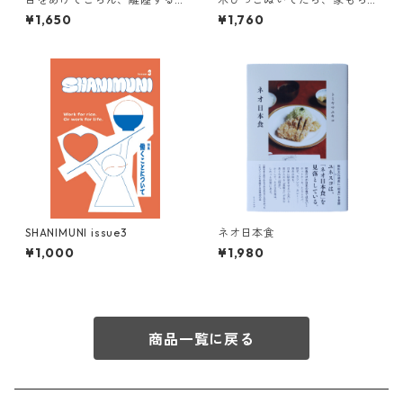
から
った。
¥1,650
¥1,760
SHANIMUNI issue3
ネオ日本食
¥1,000
¥1,980
商品一覧に戻る