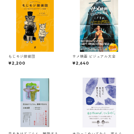
もじモジ探偵団
サメ映画 ビジュアル大全
¥2,200
¥2,640
目をあけてごらん、離陸する
木ひっこぬいてたら、家もら