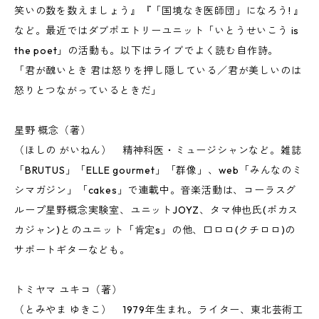
笑いの数を数えましょう』『「国境なき医師団」になろう! 』
など。最近ではダブポエトリーユニット「いとうせいこう is
the poet」の活動も。以下はライブでよく読む自作詩。
「君が醜いとき 君は怒りを押し隠している／君が美しいのは
怒りとつながっているときだ」
星野 概念（著）
（ほしの がいねん） 精神科医・ミュージシャンなど。雑誌
「BRUTUS」「ELLE gourmet」「群像」、web「みんなのミ
シマガジン」「cakes」で連載中。音楽活動は、コーラスグ
ループ星野概念実験室、ユニットJOYZ、タマ伸也氏(ポカス
カジャン)とのユニット「肯定s」の他、口ロロ(クチロロ)の
サポートギターなども。
トミヤマ ユキコ（著）
（とみやま ゆきこ） 1979年生まれ。ライター、東北芸術工