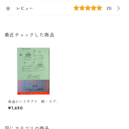
レビュー
(1)
最近チェックした商品
自由というサプリ 続・ラブ
という薬
¥1,650
同じカテゴリの商品