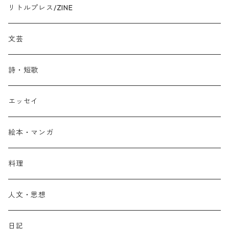
リトルプレス/ZINE
文芸
詩・短歌
エッセイ
絵本・マンガ
料理
人文・思想
日記