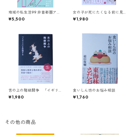
地域の私生活99 非首都圏アン
女の子が死にたくなる前に見
ソロジー / 비수도권 탐방기 <
ておくべきサバイバルのため
¥5,500
¥1,980
지역의 사생활99>
のガールズ洋画100選
舌の上の階級闘争 「イギリ
食いしん坊のお悩み相談
ス」を料理する
¥1,980
¥1,760
その他の商品