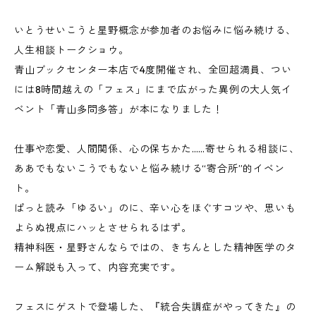
いとうせいこうと星野概念が参加者のお悩みに悩み続ける、
人生相談トークショウ。
青山ブックセンター本店で4度開催され、全回超満員、つい
には8時間越えの「フェス」にまで広がった異例の大人気イ
ベント「青山多問多答」が本になりました！
仕事や恋愛、人間関係、心の保ちかた……寄せられる相談に、
ああでもないこうでもないと悩み続ける“寄合所”的イベン
ト。
ぱっと読み「ゆるい」のに、辛い心をほぐすコツや、思いも
よらぬ視点にハッとさせられるはず。
精神科医・星野さんならではの、きちんとした精神医学のタ
ーム解説も入って、内容充実です。
フェスにゲストで登場した、『統合失調症がやってきた』の