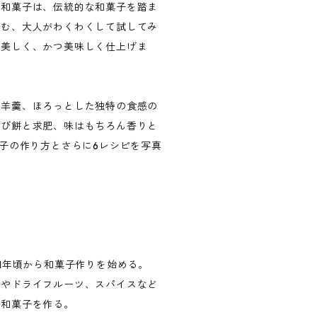
る和菓子は、伝統的な和菓子を踏ま
しむ、大人がわくわくして試してみ
で美しく、かつ美味しく仕上げま
た羊羹、ほろっとした独特の食感の
らび餅と求肥、味はもちろん香りと
菓子の作り方とさらに6レシピを写真
1年頃から和菓子作りを始める。
酒やドライフルーツ、スパイスなど
る和菓子を作る。