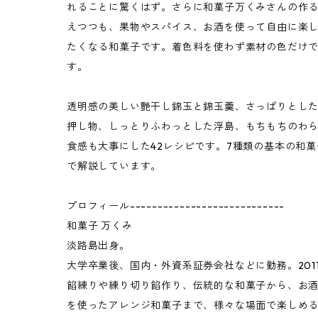
れることに驚くはず。さらに和菓子万くみさんの作
えつつも、果物やスパイス、お酒を使って自由に楽
たくなる和菓子です。着色料を使わず素材の色だけ
す。
透明感の美しい艶干し錦玉と錦玉羹、さっぱりとし
押し物、しっとりふわっとした浮島、もちもちのわ
食感も大事にした42レシピです。7種類の基本の和
で解説しています。
プロフィール----------------------------
和菓子 万くみ
淡路島出身。
大学卒業後、国内・外資系証券会社などに勤務。201
餡練りや練り切り餡作り、伝統的な和菓子から、お
を使ったアレンジ和菓子まで、様々な場面で楽しめ