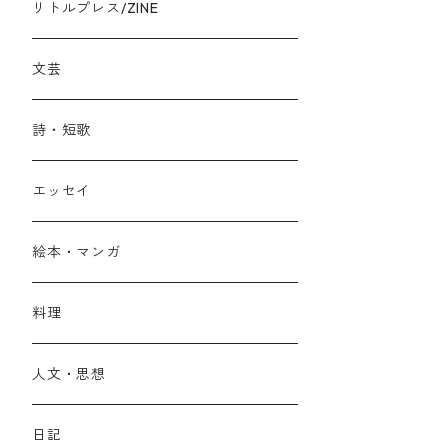
リトルプレス/ZINE
文芸
詩・短歌
エッセイ
絵本・マンガ
料理
人文・思想
日記