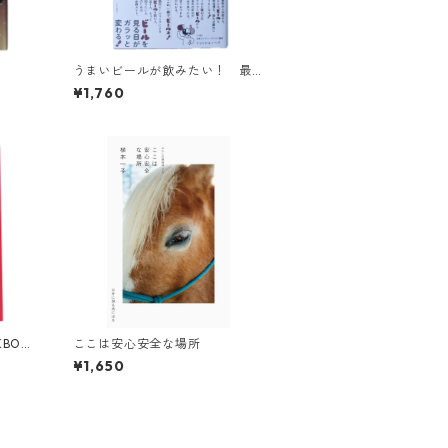
うまいビールが飲みたい！ 最
高の一杯を見つけるためのメソ
¥1,760
ッド
KBOO
ここは安心安全な場所
¥1,650