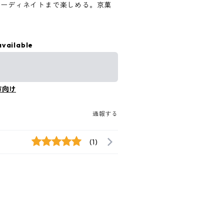
コーディネイトまで楽しめる。京菓
available
方向け
通報する
(1)