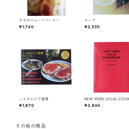
サカタフルーツパーラー
スープ
¥1,760
¥2,530
ノスタルジア酒場
NEW YORK LOCAL COO
K
¥1,870
¥2,860
その他の商品