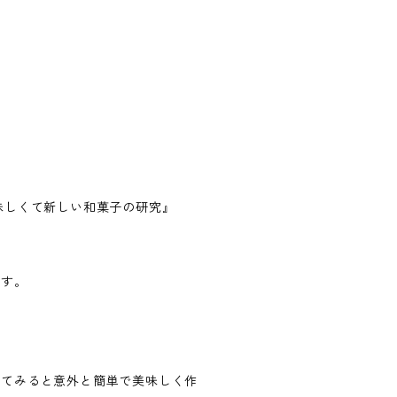
味しくて新しい和菓子の研究』
ます。
ってみると意外と簡単で美味しく作