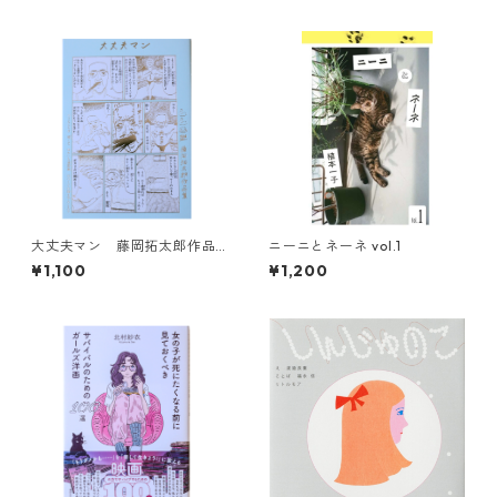
大丈夫マン 藤岡拓太郎作品
ニーニとネーネ vol.1
集
¥1,100
¥1,200