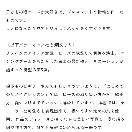
子どもの頃ビーズが大好きで、ブレスレットや指輪を作った
ものです。
大人になった今見てもやっぱり乙女心をくすぐります。
（以下グラフィック社 説明文より）
リメイクのアイデア満載！ビーズの縁飾りで個性を演出。 エ
ジングブームをもたらした著者の最新作とバリエーションが
詰まった待望の第3弾。
編みものビギナーさんでもわかりやすいように、「はじめて
のリメイクレッスン」では、ビーズの取り扱い方から、編み
方、縫いつけまでていねいに解説しています。 本書では、ナ
チュラルな可愛さを表現出来て、扱いやすい太めの糸を使
用。 作品のディテールが良くわかる美しい写真と丁寧な編み
図や作り方で、誰でも気軽に始められる一冊です！