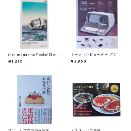
inch magazine PocketStorie
ホームコンピューター デジタ
s 02 この星を離れた種族
ル時代を決定づけた100の名機
¥1,210
¥3,960
食いしん坊のお悩み相談
ノスタルジア酒場