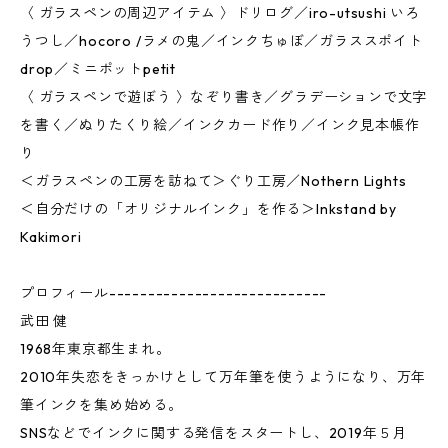
〈 ガラスペンの周辺アイテム 〉ドリログ／iro-utsushi いろ
うつし／hocoro /ラメの鬼／インクちゅぼ／ガラススポイト
drop／ミニポットpetit
〈 ガラスペンで遊ぼう 〉なぞり書き／グラデーションで文字
を書く／ぬりたくり絵／インクカード作り／インク見本帳作
り
＜ガラスペンの工房を訪ねて＞ぐり工房／Nothern Lights
＜自分だけの「オリジナルインク」を作る＞Inkstand by
Kakimori
プロフィール----------------------------
武田 健
1968年東京都生まれ。
2010年失恋をきっかけとして万年筆を使うようになり、万年
筆インクを集め始める。
SNSなどでインクに関する発信をスタートし、2019年５月