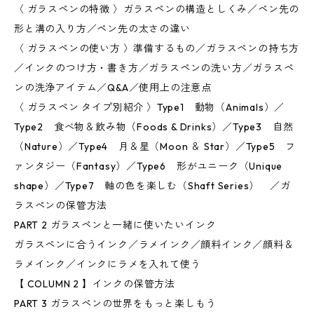
〈 ガラスペンの特徴 〉ガラスペンの構造としくみ／ペン先の
形と溝の入り方／ペン先の太さの違い
〈 ガラスペンの使い方 〉準備するもの／ガラスペンの持ち方
／インクのつけ方・書き方／ガラスペンの洗い方／ガラスペ
ンの洗浄アイテム／Q&A／使用上の注意点
〈 ガラスペン タイプ別紹介 〉Type1 動物（Animals）／
Type2 食べ物＆飲み物（Foods & Drinks）／Type3 自然
（Nature）／Type4 月＆星（Moon ＆ Star）／Type5 フ
ァンタジー（Fantasy）／Type6 形がユニーク（Unique
shape）／Type7 軸の色を楽しむ（Shaft Series） ／ガ
ラスぺンの保管方法
PART 2 ガラスペンと一緒に使いたいインク
ガラスペンに合うインク／ラメインク／顔料インク／顔料＆
ラメインク／インクにラメを入れて使う
【 COLUMN 2 】インクの保管方法
PART 3 ガラスペンの世界をもっと楽しもう