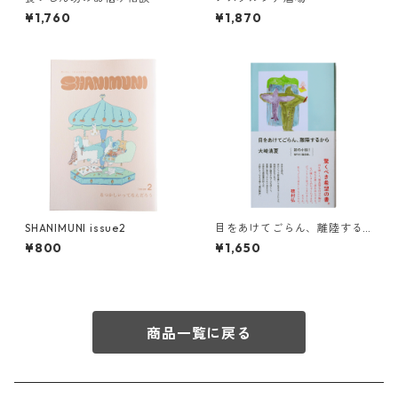
¥1,760
¥1,870
SHANIMUNI issue2
目をあけてごらん、離陸する
から
¥800
¥1,650
商品一覧に戻る