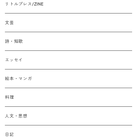
リトルプレス/ZINE
文芸
詩・短歌
エッセイ
絵本・マンガ
料理
人文・思想
日記